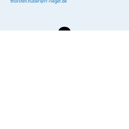
thorsten.huber@rr-rieger.de
M. Dominik Isin
Ventes sur le terrain
+49 7361 5702-29
dominik.isin@rr-rieger.de
TÉLÉCHARGER LA BROCHURE