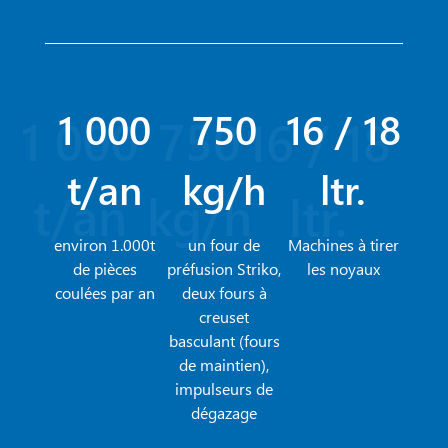
1 000
750
16 / 18
1 000
750
16 / 18
t/an
kg/h
ltr.
t/an
kg/h
ltr.
environ 1.000t
un four de
Machines à tirer
de pièces
préfusion Striko,
les noyaux
coulées par an
deux fours à
creuset
basculant (fours
de maintien),
impulseurs de
dégazage